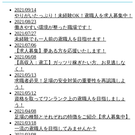
2021/09/14
やりがいたっぷり！未経験OK！鳶職人を求人募集中！
2021/08/23
働きやすい環境が整った職場です！
2021/07/27
未経験でも一人前の鳶職人を目指せます！
2021/07/06
【求人募集】夢ある方を応援いたします！
2021/06/08
【高収入：鳶工】ガッツリ稼ぎたい方、お見逃しな
く！
2021/05/13
求職者必見！足場の安全対策の重要性を再認識しよ
う！
2021/05/12
資格を取ってワンランク上の鳶職人を目指しましょ
う！
2021/04/08
足場の種類とそれぞれの特徴をご紹介【求人募集中】
2021/03/18
一流の鳶職人を目指してみませんか？
2021/03/08