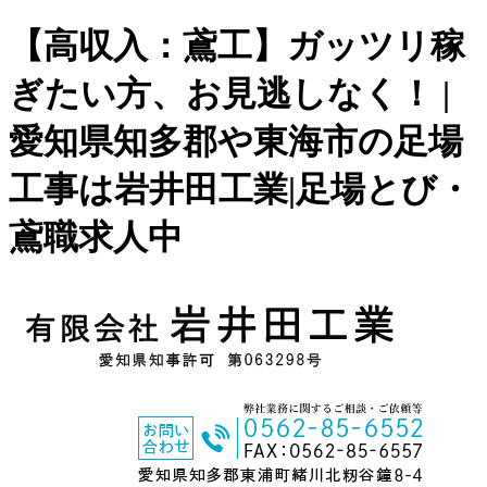
【高収入：鳶工】ガッツリ稼
ぎたい方、お見逃しなく！ |
愛知県知多郡や東海市の足場
工事は岩井田工業|足場とび・
鳶職求人中